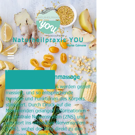
Naturheilpraxis YOU
Marisa Culmone
Fussreflexzonenmassage
Die Reflexzonen am Fuss werden gezielt
massiert, und so entsprechende
Bereiche und Funktionen des Körpers
stimuliert. Durch Druck auf die
Nervenenden gelangen Informationen
ins Zentrale Nervensystem (ZNS) und
von dort ins vegetative Nervensystem
(VNS), wobei der Weg direkt zu den