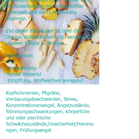
jeweiligen Organen führt. Hiermit wird
die Ausscheidung von Schadstoffen
gesteigert und die Durchblutung
angeregt.
Ziel dieser Massageart ist über die
Organe Wohlbefinden und Harmonie in
unseren Körper zu bringen.
Indikationen
-Entspannung
-Schlaf fördernd
-Entgiftung, Stoffwechsel anregend
Kopfschmerzen, Migräne,
Verdauungsbeschwerden, Stress,
Konzentrationsmangel, Angstzustände,
Stimmungsschwankungen, körperliche
und oder psychische
Schwächezustände,Unsicherheit/Hemmu
.
ngen, Prüfungsangst